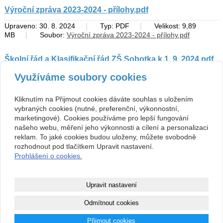
Výroční zpráva 2023-2024 - přílohy.pdf
|
|
Upraveno: 30. 8. 2024
Typ: PDF
Velikost: 9,89
|
MB
Soubor:
Výroční zpráva 2023-2024 - přílohy.pdf
Školní řád a Klasifikační řád ZŠ Sobotka k 1. 9. 2024.pdf
|
|
Upraveno: 30. 8. 2024
Typ: PDF
Velikost: 852,29
Využíváme soubory cookies
|
kB
Soubor:
Školní řád a Klasifikační řád ZŠ Sobotka k 1. 9.
2024.pdf
Kliknutím na Přijmout cookies dáváte souhlas s uložením
vybraných cookies (nutné, preferenční, výkonnostní,
marketingové). Cookies používáme pro lepší fungování
Kontakt
našeho webu, měření jeho výkonnosti a cílení a personalizaci
ZŠ, Sobotka, okres Jičín
493 571 539, 493 599 140
reklam. To jaké cookies budou uloženy, můžete svobodně
Jičínská 136, 507 43 Sobotka
skola@zssobotka.cz
rozhodnout pod tlačítkem Upravit nastavení.
710 01 379
Prohlášení o cookies.
nejsme plátci DPH
Copyright © 2026 ZŠ, Sobotka, okres Jičín
Upravit nastavení
webové stránky
s AI,
doména
a
webhosting
u jediného 5★
Odmítnout cookies
registrátora v ČR
Přijmout cookies