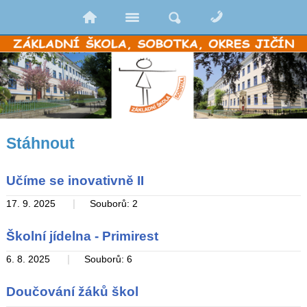
Stáhnout
Učíme se inovativně II
|
17. 9. 2025
Souborů: 2
Školní jídelna - Primirest
|
6. 8. 2025
Souborů: 6
Doučování žáků škol