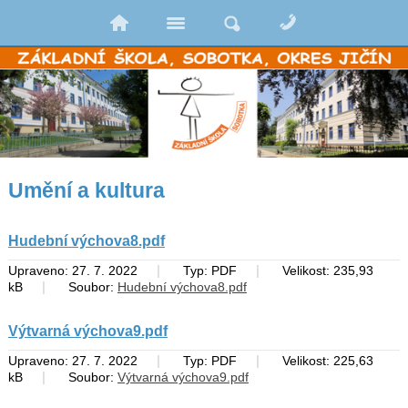
Umění a kultura
Hudební výchova8.pdf
|
|
Upraveno: 27. 7. 2022
Typ: PDF
Velikost: 235,93
|
kB
Soubor:
Hudební výchova8.pdf
Výtvarná výchova9.pdf
|
|
Upraveno: 27. 7. 2022
Typ: PDF
Velikost: 225,63
|
kB
Soubor:
Výtvarná výchova9.pdf