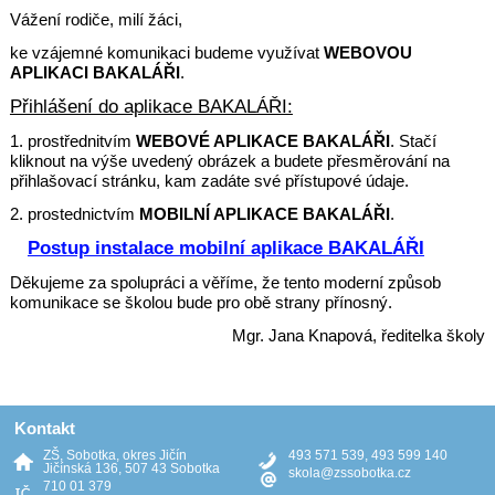
Vážení rodiče, milí žáci,
k
e vzájemné komunikaci budeme využívat
WEBOVOU
APLIKACI BAKALÁŘI
.
Přihlášení do aplikace BAKALÁŘI:
1. prostřednitvím
WEBOVÉ APLIKACE BAKALÁŘI
. Stačí
kliknout na výše uvedený obrázek a budete přesměrování na
přihlašovací stránku, kam zadáte své přístupové údaje.
2. prostednictvím
MOBILNÍ APLIKACE BAKALÁŘI
.
Postup instalace mobilní aplikace BAKALÁŘI
Děkujeme za spolupráci a věříme, že tento moderní způsob
komunikace se školou bude pro obě strany přínosný.
Mgr. Jana Knapová, ředitelka školy
Kontakt
ZŠ, Sobotka, okres Jičín
493 571 539, 493 599 140
Jičínská 136, 507 43 Sobotka
skola@zssobotka.cz
710 01 379