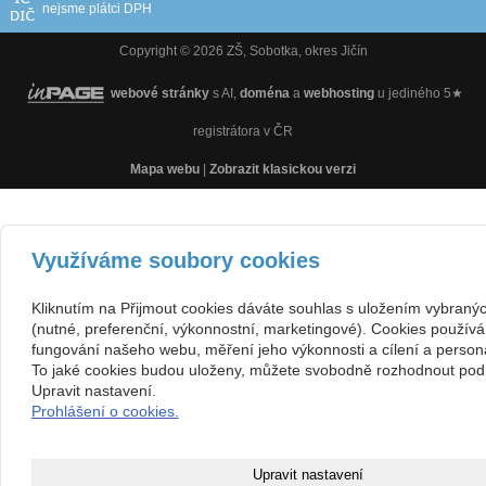
nejsme plátci DPH
Copyright © 2026 ZŠ, Sobotka, okres Jičín
webové stránky
s AI,
doména
a
webhosting
u jediného 5★
registrátora v ČR
Mapa webu
|
Zobrazit klasickou verzi
Využíváme soubory cookies
Kliknutím na Přijmout cookies dáváte souhlas s uložením vybraný
(nutné, preferenční, výkonnostní, marketingové). Cookies používá
fungování našeho webu, měření jeho výkonnosti a cílení a persona
To jaké cookies budou uloženy, můžete svobodně rozhodnout pod 
Upravit nastavení.
Prohlášení o cookies.
Upravit nastavení