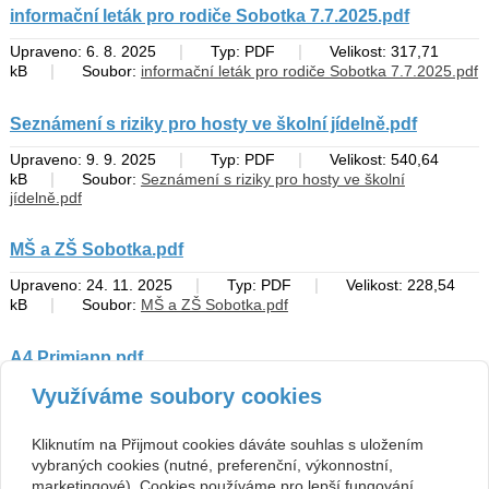
informační leták pro rodiče Sobotka 7.7.2025.pdf
|
|
Upraveno: 6. 8. 2025
Typ: PDF
Velikost: 317,71
|
kB
Soubor:
informační leták pro rodiče Sobotka 7.7.2025.pdf
Seznámení s riziky pro hosty ve školní jídelně.pdf
|
|
Upraveno: 9. 9. 2025
Typ: PDF
Velikost: 540,64
|
kB
Soubor:
Seznámení s riziky pro hosty ve školní
jídelně.pdf
MŠ a ZŠ Sobotka.pdf
|
|
Upraveno: 24. 11. 2025
Typ: PDF
Velikost: 228,54
|
kB
Soubor:
MŠ a ZŠ Sobotka.pdf
A4 Primiapp.pdf
|
|
Využíváme soubory cookies
Upraveno: 20. 3. 2026
Typ: PDF
Velikost: 151,86
|
kB
Soubor:
A4 Primiapp.pdf
zpět
Kliknutím na Přijmout cookies dáváte souhlas s uložením
vybraných cookies (nutné, preferenční, výkonnostní,
marketingové). Cookies používáme pro lepší fungování