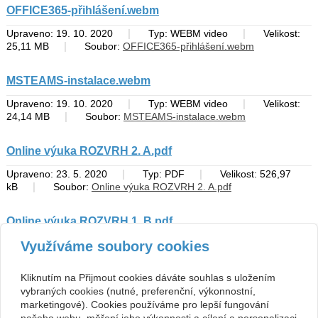
OFFICE365-přihlášení.webm
|
|
Upraveno: 19. 10. 2020
Typ: WEBM video
Velikost:
|
25,11 MB
Soubor:
OFFICE365-přihlášení.webm
MSTEAMS-instalace.webm
|
|
Upraveno: 19. 10. 2020
Typ: WEBM video
Velikost:
|
24,14 MB
Soubor:
MSTEAMS-instalace.webm
Online výuka ROZVRH 2. A.pdf
|
|
Upraveno: 23. 5. 2020
Typ: PDF
Velikost: 526,97
|
kB
Soubor:
Online výuka ROZVRH 2. A.pdf
Online výuka ROZVRH 1. B.pdf
|
|
Využíváme soubory cookies
Upraveno: 17. 4. 2020
Typ: PDF
Velikost: 58,25
|
kB
Soubor:
Online výuka ROZVRH 1. B.pdf
zpět
Kliknutím na Přijmout cookies dáváte souhlas s uložením
vybraných cookies (nutné, preferenční, výkonnostní,
marketingové). Cookies používáme pro lepší fungování
Kontakt