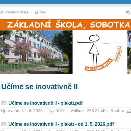
Vy
Úvodní stránka
|
Tisk
Učíme se inovativně II
Učíme se inovativně II - plakát.pdf
Upraveno: 17. 9. 2025
|
Typ: PDF
|
Velikost: 226,24 kB
|
Soubor:
Uč
Učíme se inovativně II - plakát - od 1. 5. 2026.pdf