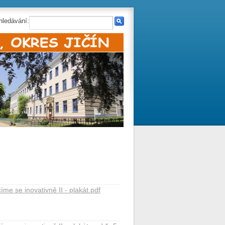
hledávání:
íme se inovativně II - plakát.pdf