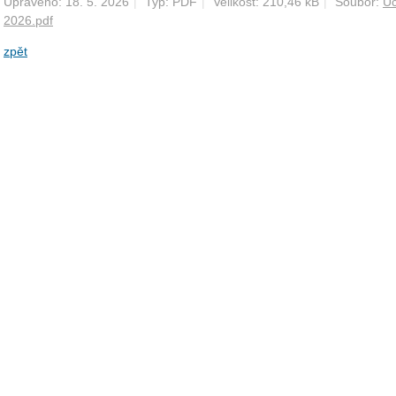
Upraveno: 18. 5. 2026
|
Typ: PDF
|
Velikost: 210,46 kB
|
Soubor:
Uč
2026.pdf
zpět