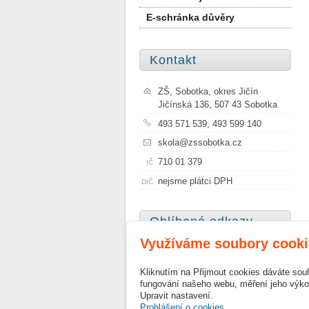
E-schránka důvěry
Kontakt
ZŠ, Sobotka, okres Jičín
Jičínská 136, 507 43 Sobotka
493 571 539, 493 599 140
skola@zssobotka.cz
710 01 379
IČ
nejsme plátci DPH
DIČ
Oblíbené odkazy
Využíváme soubory cooki
Město Sobotka
Kliknutím na Přijmout cookies dáváte sou
Szkoła Podstawowa Nr 1 im.
fungování našeho webu, měření jeho výkon
Janusza Korczaka w Sobótce
Upravit nastavení.
Prohlášení o cookies.