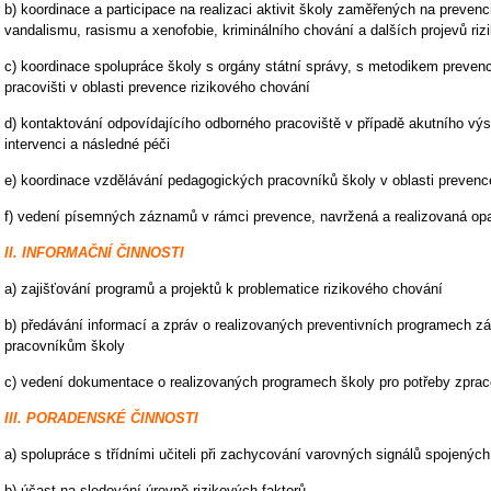
b) koordinace a participace na realizaci aktivit školy zaměřených na prevenci 
vandalismu, rasismu a xenofobie, kriminálního chování a dalších projevů ri
c) koordinace spolupráce školy s orgány státní správy, s metodikem preven
pracovišti v oblasti prevence rizikového chování
d) kontaktování odpovídajícího odborného pracoviště v případě akutního výs
intervenci a následné péči
e) koordinace vzdělávání pedagogických pracovníků školy v oblasti prevenc
f) vedení písemných záznamů v rámci prevence, navržená a realizovaná opa
II.
INFORMAČNÍ ČINNOSTI
a) zajišťování programů a projektů k problematice rizikového chování
b) předávání informací a zpráv o realizovaných preventivních programec
pracovníkům školy
c) vedení dokumentace o realizovaných programech školy pro potřeby zpraco
III. PORADENSKÉ ČINNOSTI
a) spolupráce s třídními učiteli při zachycování varovných signálů spojenýc
b) účast na sledování úrovně rizikových faktorů