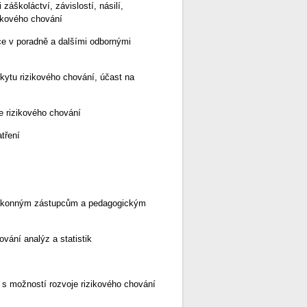
záškoláctví, závislostí, násilí,
zikového chování
ce v poradně a dalšími odbornými
kytu rizikového chování, účast na
e rizikového chování
tření
h zákonným zástupcům a pedagogickým
vání analýz a statistik
h s možností rozvoje rizikového chování