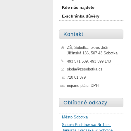
Kde nás najdete
E-schránka důvěry
Kontakt
ZŠ, Sobotka, okres Jičín
Jičínská 136, 507 43 Sobotka
493 571 539, 493 599 140
skola@zssobotka.cz
710 01 379
IČ
nejsme plátci DPH
DIČ
Oblíbené odkazy
Město Sobotka
Szkoła Podstawowa Nr 1 im.
Janusza Korczaka w Sobótce