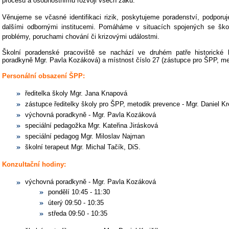
procesu a osobnostnímu rozvoji všech žáků.
Věnujeme se včasné identifikaci rizik, poskytujeme poradenství, podpor
dalšími odbornými institucemi. Pomáháme v situacích spojených se šk
problémy, poruchami chování či krizovými událostmi.
Školní poradenské pracoviště se nachází ve druhém patře historické
poradkyně Mgr. Pavla Kozáková) a místnost číslo 27 (zástupce pro ŠPP, met
Personální obsazení ŠPP:
ředitelka školy Mgr. Jana Knapová
zástupce ředitelky školy pro ŠPP, metodik prevence - Mgr. Daniel Kr
výchovná poradkyně - Mgr. Pavla Kozáková
speciální pedagožka Mgr. Kateřina Jirásková
speciální pedagog Mgr. Miloslav Najman
školní terapeut Mgr. Michal Tačík, DiS.
Konzultační hodiny:
výchovná poradkyně - Mgr. Pavla Kozáková
pondělí 10:45 - 11:30
úterý 09:50 - 10:35
středa 09:50 - 10:35