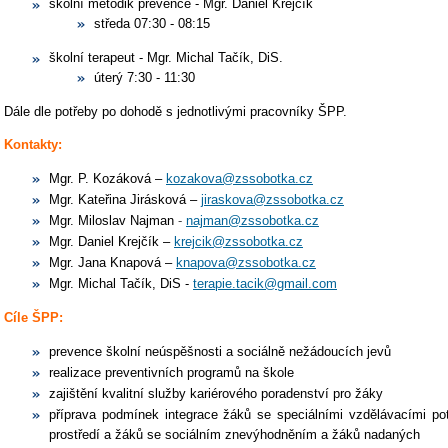
školní metodik prevence - Mgr. Daniel Krejčík
středa 07:30 - 08:15
školní terapeut - Mgr. Michal Tačík, DiS.
úterý 7:30 - 11:30
Dále dle potřeby po dohodě s jednotlivými pracovníky ŠPP.
Kontakty:
Mgr. P. Kozáková –
kozakova@zssobotka.cz
Mgr. Kateřina Jirásková –
jiraskova@zssobotka.cz
Mgr. Miloslav Najman
-
najman@zssobotka.cz
Mgr. Daniel Krejčík –
krejcik@zssobotka.cz
Mgr. Jana Knapová –
knapova@zssobotka.cz
Mgr. Michal Tačík, DiS -
terapie.tacik@gmail.com
Cíle ŠPP:
prevence školní neúspěšnosti a sociálně nežádoucích jevů
realizace preventivních programů na škole
zajištění kvalitní služby kariérového poradenství pro žáky
příprava podmínek integrace žáků se speciálními vzdělávacími pot
prostředí a žáků se sociálním znevýhodněním a žáků nadaných