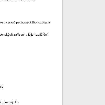
vorby plánů pedagogického rozvoje a
enských zařízení a jejich zajištění
oly
ků mimo výuku