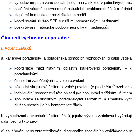
vybudování příznivého sociálního klima na škole i v jednotlivých tří
zajištění včasné intervence při aktuálních problémech žáků a třídníc
zlepšení komunikace mezi školou a rodiči
koordinování služeb ŠPP s dalšími poradenskými institucemi
poskytování metodické podpory jednotlivým pedagogům
Činnosti výchovného poradce
I. PORADENSKÉ
a) kariérové poradenství a poradenská pomoc při rozhodování o další vzdělá
koordinace mezi hlavními oblastmi kariérového poradenství – k
poradenskými
činnostmi zaměřenými na volbu povolání
základní skupinová šetření k volbě povolání (v předmětu Člověk a sv
individuální poradenství této oblasti (ve spolupráci s třídním učitelem
spolupráce se školskými poradenskými zařízeními a středisky výc
služeb přesahujících kompetence školy
b) vyhledávání a orientační šetření žáků, jejichž vývoj a vzdělávání vyžaduj
další péči o tyto žáky
c) zajišťování nebo zprostředkování diagnostiky speciálních vzdělávacích po