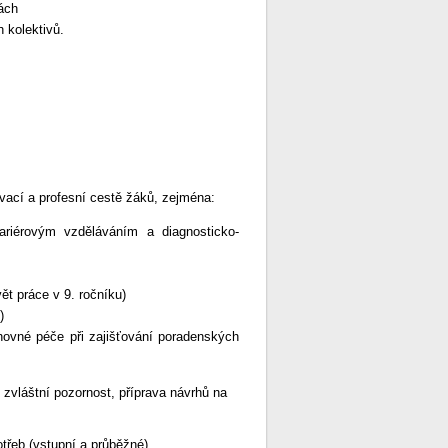
dách
h kolektivů.
vací a profesní cestě žáků, zejména:
ariérovým vzděláváním a diagnosticko-
ět práce v 9. ročníku)
)
hovné péče při zajišťování poradenských
í zvláštní pozornost, příprava návrhů na
třeb (vstupní a průběžné)