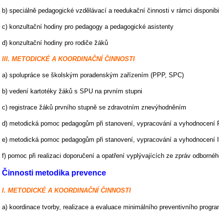
b) speciálně pedagogické vzdělávací a reedukační činnosti v rámci disponib
c) konzultační hodiny pro pedagogy a pedagogické asistenty
d) konzultační hodiny pro rodiče žáků
III.
METODICKÉ A KOORDINAČNÍ ČINNOSTI
a) spolupráce se školským poradenským zařízením (PPP, SPC)
b) vedení kartotéky žáků s SPU na prvním stupni
c) registrace žáků prvního stupně se zdravotním znevýhodněním
d) metodická pomoc pedagogům při stanovení, vypracování a vyhodnocení
e) metodická pomoc pedagogům při stanovení, vypracování a vyhodnocení 
f) pomoc při realizaci doporučení a opatření vyplývajících ze zpráv odbornéh
Činnosti metodika prevence
I. METODICKÉ A KOORDINAČNÍ ČINNOSTI
a) koordinace tvorby, realizace a evaluace minimálního preventivního progr