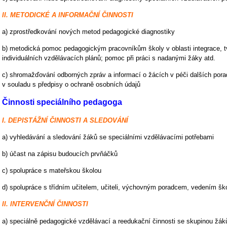
II. METODICKÉ A INFORMAČNÍ ČINNOSTI
a) zprostředkování nových metod pedagogické diagnostiky
b) metodická pomoc pedagogickým pracovníkům školy v oblasti integrace, t
individuálních vzdělávacích plánů; pomoc při práci s nadanými žáky atd.
c) shromažďování odborných zpráv a informací o žácích v péči dalších porad
v souladu s předpisy o ochraně osobních údajů
Činnosti speciálního pedagoga
I.
DEPISTÁŽNÍ ČINNOSTI A SLEDOVÁNÍ
a) vyhledávání a sledování žáků se speciálními vzdělávacími potřebami
b) účast na zápisu budoucích prvňáčků
c) spolupráce s mateřskou školou
d) spolupráce s třídním učitelem, učiteli, výchovným poradcem, vedením šk
II.
INTERVENČNÍ ČINNOSTI
a) speciálně pedagogické vzdělávací a reedukační činnosti se skupinou žá