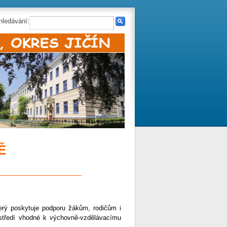
hledávání:
Ě
____________
erý poskytuje podporu žákům, rodičům i
ostředí vhodné k výchovně-vzdělávacímu