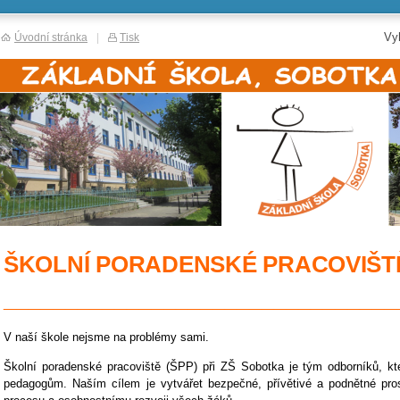
Vy
Úvodní stránka
|
Tisk
ŠKOLNÍ PORADENSKÉ PRACOVIŠT
________________________________
V naší škole nejsme na problémy sami.
Školní poradenské pracoviště (ŠPP) při ZŠ Sobotka je tým odborníků, kt
pedagogům. Naším cílem je vytvářet bezpečné, přívětivé a podnětné pr