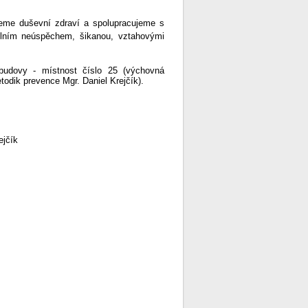
ujeme duševní zdraví a spolupracujeme s
olním neúspěchem, šikanou, vztahovými
 budovy - místnost číslo 25 (výchovná
odik prevence Mgr. Daniel Krejčík).
ejčík