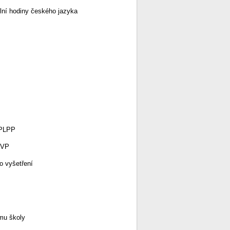
ilní hodiny českého jazyka
 PLPP
IVP
o vyšetření
amu školy