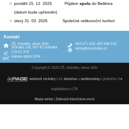
pondělí 15. 12. 2025
Půjdem
spolu
do Betléma
(datum bude upřesněn)
úterý
31. 03. 2026
Společné velikonoční tvoření
Kontakt
ZŠ, Sobotka, okres Jičín
493 571 539, 493 599 140
Jičínská 136, 507 43 Sobotka
skola@zssobotka.cz
710 01 379
nejsme plátci DPH
Copyright © 2026 ZŠ, Sobotka, okres Jičín
webové stránky
s AI,
doména
a
webhosting
u jediného 5★
registrátora v ČR
Mapa webu
|
Zobrazit klasickou verzi