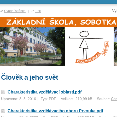
Vy
Úvodní stránka
|
Tisk
Člověk a jeho svět
Charakteristika vzdělávací oblasti.pdf
Upraveno: 8. 8. 2016
|
Typ: PDF
|
Velikost: 210,99 kB
|
Soubor:
Cha
Charakteristika vzdělávacího oboru Prvouka.pdf