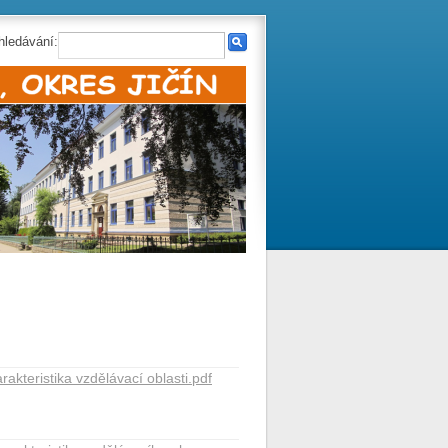
hledávání:
rakteristika vzdělávací oblasti.pdf