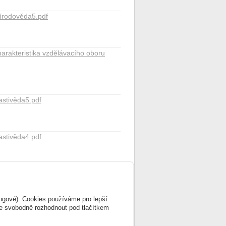
írodověda5.pdf
arakteristika vzdělávacího oboru
astivěda5.pdf
astivěda4.pdf
ingové). Cookies používáme pro lepší
te svobodně rozhodnout pod tlačítkem