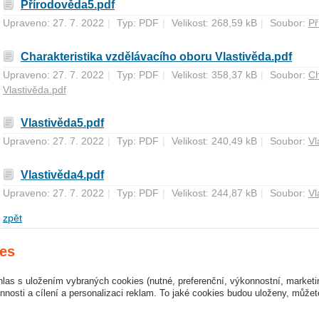
Přírodověda5.pdf
Upraveno: 27. 7. 2022
|
Typ: PDF
|
Velikost: 268,59 kB
|
Soubor:
Př
Charakteristika vzdělávacího oboru Vlastivěda.pdf
Upraveno: 27. 7. 2022
|
Typ: PDF
|
Velikost: 358,37 kB
|
Soubor:
Ch
Vlastivěda.pdf
Vlastivěda5.pdf
Upraveno: 27. 7. 2022
|
Typ: PDF
|
Velikost: 240,49 kB
|
Soubor:
Vl
Vlastivěda4.pdf
Upraveno: 27. 7. 2022
|
Typ: PDF
|
Velikost: 244,87 kB
|
Soubor:
Vl
zpět
es
hlas s uložením vybraných cookies (nutné, preferenční, výkonnostní, market
nosti a cílení a personalizaci reklam. To jaké cookies budou uloženy, může