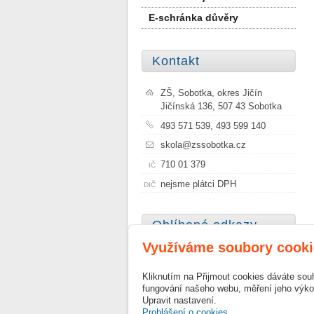
E-schránka důvěry
Kontakt
ZŠ, Sobotka, okres Jičín
Jičínská 136, 507 43 Sobotka
493 571 539, 493 599 140
skola@zssobotka.cz
710 01 379
IČ
nejsme plátci DPH
DIČ
Oblíbené odkazy
Využíváme soubory cooki
Město Sobotka
Kliknutím na Přijmout cookies dáváte sou
Szkoła Podstawowa Nr 1 im.
fungování našeho webu, měření jeho výkon
Janusza Korczaka w Sobótce
Upravit nastavení.
Prohlášení o cookies.