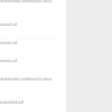
arakteristika vzdělávacího oboru
vouka3.pdf
vouka2.pdf
vouka1.pdf
arakteristika vzdělávacího oboru
irodověda4.pdf