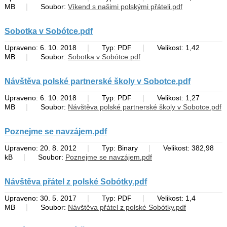
|
MB
Soubor:
Víkend s našimi polskými přáteli.pdf
Sobotka v Sobótce.pdf
|
|
Upraveno: 6. 10. 2018
Typ: PDF
Velikost: 1,42
|
MB
Soubor:
Sobotka v Sobótce.pdf
Návštěva polské partnerské školy v Sobotce.pdf
|
|
Upraveno: 6. 10. 2018
Typ: PDF
Velikost: 1,27
|
MB
Soubor:
Návštěva polské partnerské školy v Sobotce.pdf
Poznejme se navzájem.pdf
|
|
Upraveno: 20. 8. 2012
Typ: Binary
Velikost: 382,98
|
kB
Soubor:
Poznejme se navzájem.pdf
Návštěva přátel z polské Sobótky.pdf
|
|
Upraveno: 30. 5. 2017
Typ: PDF
Velikost: 1,4
|
MB
Soubor:
Návštěva přátel z polské Sobótky.pdf