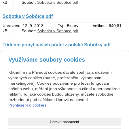
|
kB
Soubor:
Sobotka v Sobótce.pdf
Sobotka v Sobótce.pdf
|
|
Upraveno: 12. 9. 2013
Typ: Binary
Velikost: 940,81
|
kB
Soubor:
Sobotka v Sobótce.pdf
Trídenní pobyt našich přátel z polské Sobótky.pdf
|
|
Upraveno: 15. 8. 2013
Typ: Binary
Velikost: 758,38
Využíváme soubory cookies
|
kB
Soubor:
Trídenní pobyt našich přátel z polské
Sobótky.pdf
zpět
Kliknutím na Přijmout cookies dáváte souhlas s uložením
vybraných cookies (nutné, preferenční, výkonnostní,
marketingové). Cookies používáme pro lepší fungování
Kontakt
našeho webu, měření jeho výkonnosti a cílení a personalizaci
ZŠ, Sobotka, okres Jičín
493 571 539, 493 599 140
reklam. To jaké cookies budou uloženy, můžete svobodně
Jičínská 136, 507 43 Sobotka
skola@zssobotka.cz
rozhodnout pod tlačítkem Upravit nastavení.
710 01 379
Prohlášení o cookies.
nejsme plátci DPH
Copyright © 2026 ZŠ, Sobotka, okres Jičín
Upravit nastavení
webové stránky
s AI,
doména
a
webhosting
u jediného 5★