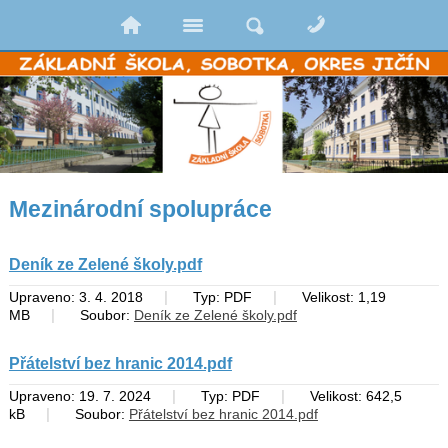
Mezinárodní spolupráce
Deník ze Zelené školy.pdf
|
|
Upraveno: 3. 4. 2018
Typ: PDF
Velikost: 1,19
|
MB
Soubor:
Deník ze Zelené školy.pdf
Přátelství bez hranic 2014.pdf
|
|
Upraveno: 19. 7. 2024
Typ: PDF
Velikost: 642,5
|
kB
Soubor:
Přátelství bez hranic 2014.pdf