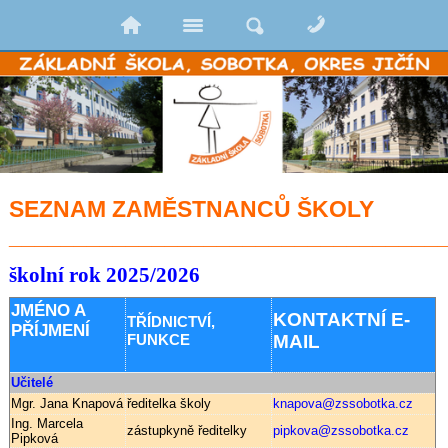
SEZNAM ZAMĚSTNANCŮ ŠKOLY
_________________________________
školní rok 2025/2026
JMÉNO A
KONTAKTNÍ E-
TŘÍDNICTVÍ,
PŘÍJMENÍ
FUNKCE
MAIL
Učitelé
Mgr. Jana Knapová
ředitelka školy
knapova@zssobotka.cz
Ing. Marcela
zástupkyně ředitelky
pipkova@zssobotka.cz
Pipková