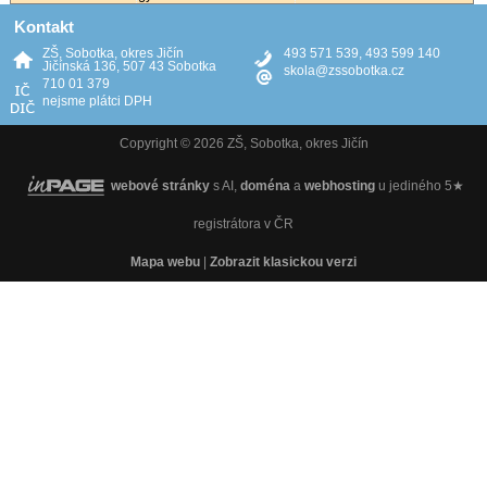
Kontakt
ZŠ, Sobotka, okres Jičín
493 571 539, 493 599 140
Jičínská 136, 507 43 Sobotka
skola@zssobotka.cz
710 01 379
nejsme plátci DPH
Copyright © 2026 ZŠ, Sobotka, okres Jičín
webové stránky
s AI,
doména
a
webhosting
u jediného 5★
registrátora v ČR
Mapa webu
|
Zobrazit klasickou verzi