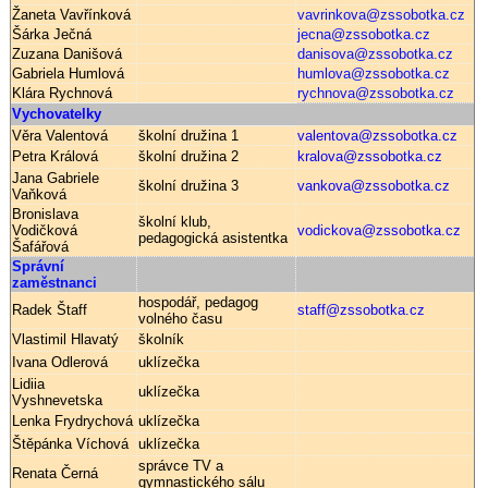
Žaneta Vavřínková
vavrinkova@zssobotka.cz
Šárka Ječná
jecna@zssobotka.cz
Zuzana Danišová
danisova@zssobotka.cz
Gabriela Humlová
humlova@zssobotka.cz
Klára Rychnová
rychnova@zssobotka.cz
Vychovatelky
Věra Valentová
školní družina 1
valentova@zssobotka.cz
Petra Králová
školní družina 2
kralova@zssobotka.cz
Jana Gabriele
školní družina 3
vankova@zssobotka.cz
Vaňková
Bronislava
školní klub,
Vodičková
vodickova@zssobotka.cz
pedagogická asistentka
Šafářová
Správní
zaměstnanci
hospodář, pedagog
Radek Štaff
staff@zssobotka.cz
volného času
Vlastimil Hlavatý
školník
Ivana Odlerová
uklízečka
Lidiia
uklízečka
Vyshnevetska
Lenka Frydrychová
uklízečka
Štěpánka Víchová
uklízečka
správce TV a
Renata Černá
gymnastického sálu