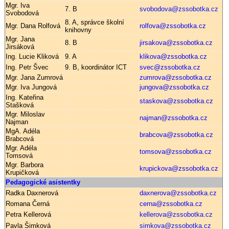
Mgr. Iva
7. B
svobodova@zssobotka.cz
Svobodová
8. A, správce školní
Mgr. Dana Rolfová
rolfova@zssobotka.cz
knihovny
Mgr. Jana
8. B
jirsakova@zssobotka.cz
Jirsáková
Ing. Lucie Kliková
9. A
klikova@zssobotka.cz
Ing. Petr Švec
9. B, koordinátor ICT
svec@zssobotka.cz
Mgr. Jana Zumrová
zumrova@zssobotka.cz
Mgr. Iva Jungová
jungova@zssobotka.cz
Ing. Kateřina
staskova@zssobotka.cz
Stašková
Mgr. Miloslav
najman@zssobotka.cz
Najman
MgA. Adéla
brabcova@zssobotka.cz
Brabcová
Mgr. Adéla
tomsova@zssobotka.cz
Tomsová
Mgr. Barbora
krupickova@zssobotka.cz
Krupičková
Pedagogické asistentky
Radka Daxnerová
daxnerova@zssobotka.cz
Romana Černá
cerna@zssobotka.cz
Petra Kellerová
kellerova@zssobotka.cz
Pavla Šimková
simkova@zssobotka.cz