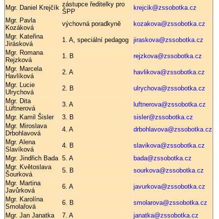
zástupce ředitelky pro
Mgr. Daniel Krejčík
krejcik@zssobotka.cz
ŠPP
Mgr. Pavla
výchovná poradkyně
kozakova@zssobotka.cz
Kozáková
Mgr. Kateřina
1. A, speciální pedagog
jiraskova@zssobotka.cz
Jirásková
Mgr. Romana
1. B
rejzkova@zssobotka.cz
Rejzková
Mgr. Marcela
2. A
havlikova@zssobotka.cz
Havlíková
Mgr. Lucie
2. B
ulrychova@zssobotka.cz
Ulrychová
Mgr. Dita
3. A
luftnerova@zssobotka.cz
Lüftnerová
Mgr. Kamil Šisler
3. B
sisler@zssobotka.cz
Mgr. Miroslava
4. A
drbohlavova@zssobotka.cz
Drbohlavová
Mgr. Alena
4. B
slavikova@zssobotka.cz
Slavíková
Mgr. Jindřich Bada
5. A
bada@zssobotka.cz
Mgr. Květoslava
5. B
sourkova@zssobotka.cz
Šourková
Mgr. Martina
6. A
javurkova@zssobotka.cz
Javůrková
Mgr. Karolína
6. B
smolarova@zssobotka.cz
Smolařová
Mgr. Jan Janatka
7. A
janatka@zssobotka.cz