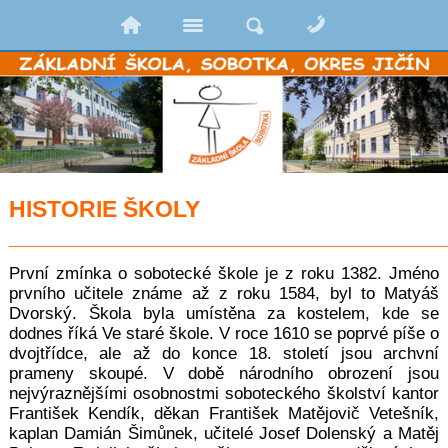
HISTORIE ŠKOLY
_________________________________
První zmínka o sobotecké škole je z roku 1382. Jméno
prvního učitele známe až z roku 1584, byl to Matyáš
Dvorský. Škola byla umístěna za kostelem, kde se
dodnes říká Ve staré škole. V roce 1610 se poprvé píše o
dvojtřídce, ale až do konce 18. století jsou archvní
prameny skoupé. V době národního obrození jsou
nejvýraznějšími osobnostmi soboteckého školství kantor
František Kendík, děkan František Matějovič Vetešník,
kaplan Damián Šimůnek, učitelé Josef Dolenský a Matěj