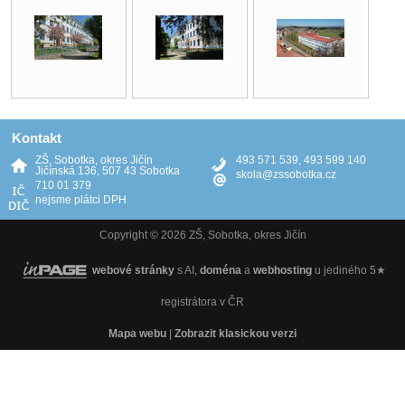
Kontakt
ZŠ, Sobotka, okres Jičín
493 571 539, 493 599 140
Jičínská 136, 507 43 Sobotka
skola@zssobotka.cz
710 01 379
nejsme plátci DPH
Copyright © 2026 ZŠ, Sobotka, okres Jičín
webové stránky
s AI,
doména
a
webhosting
u jediného 5★
registrátora v ČR
Mapa webu
|
Zobrazit klasickou verzi