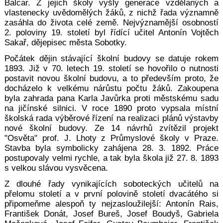
Balcar. Z jejich školy vyšly generace vzdělaných a
vlastenecky uvědomělých žáků, z nichž řada významně
zasáhla do života celé země. Nejvýznamější osobností
2. poloviny 19. století byl řídící učitel Antonín Vojtěch
Sakař, dějepisec města Sobotky.
Počátek dějin stávající školní budovy se datuje rokem
1893. Již v 70. letech 19. století se hovořilo o nutnosti
postavit novou školní budovu, a to především proto, že
docházelo k velkému nárůstu počtu žáků. Zakoupena
byla zahrada pana Karla Javůrka proti městskému sadu
na jičínské silnici. V roce 1890 proto vypsala místní
školská rada výběrové řízení na realizaci plánů výstavby
nové školní budovy. Ze 14 návrhů zvítězil projekt
"Osvěta" prof. J. Lhoty z Průmyslové školy v Praze.
Stavba byla symbolicky zahájena 28. 3. 1892. Práce
postupovaly velmi rychle, a tak byla škola již 27. 8. 1893
s velkou slávou vysvěcena
.
Z dlouhé řady vynikajících soboteckých učitelů na
přelomu století a v první polovině století dvacátého si
připomeňme alespoň ty nejzasloužilejší: Antonín Rais,
František Donát, Josef Bureš, Josef Boudyš, Gabriela