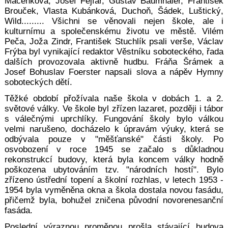
Mačenková, Josef Fejfar, Gustav Baumhaier, František
Brouček, Vlasta Kubánková, Duchoň, Šádek, Luštický,
Wild......... Všichni se věnovali nejen škole, ale i
kulturnímu a společenskému životu ve městě. Vilém
Peča, Joža Zindr, František Stuchlík psali verše, Václav
Frýba byl vynikající redaktor Věstníku soboteckého, řada
dalších provozovala aktivně hudbu. Fráňa Šrámek a
Josef Bohuslav Foerster napsali slova a nápěv Hymny
soboteckých dětí.
Těžké období přožívala naše škola v dobách 1. a 2.
světové války. Ve škole byl zřízen lazaret, později i tábor
s válečnými uprchlíky. Fungování školy bylo válkou
velmi narušeno, docházelo k úpravám výuky, která se
odbývala pouze v "měšťanské" části školy. Po
osvobození v roce 1945 se začalo s důkladnou
rekonstrukcí budovy, která byla koncem války hodně
poškozena ubytováním tzv. "národních hostí". Bylo
zřízeno ústřední topení a školní rozhlas, v letech 1953 -
1954 byla vyměněna okna a škola dostala novou fasádu,
přičemž byla, bohužel zničena původní novorenesanční
fasáda.
Poslední výraznou proměnou prošla stávající budova