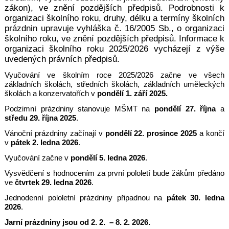
zákon), ve
znění pozdějších předpisů. Podrobnosti k
organizaci školního roku, druhy, délku a termíny
školních
prázdnin upravuje vyhláška č. 16/2005 Sb., o organizaci
školního roku, ve znění
pozdějších předpisů. Informace k
organizaci školního roku 2025/2026 vycházejí z výše
uvedených právních předpisů.
Vyučování ve školním roce 2025/2026 začne ve všech
základních školách, středních
školách, základních uměleckých
školách a konzervatořích v
pondělí 1. září 2025.
Podzimní prázdniny stanovuje MŠMT na
pondělí 27. října
a
středu 29. října 2025
.
Vánoční prázdniny začínají v
pondělí 22. prosince 2025
a končí
v
pátek 2. ledna 2026
.
Vyučování začne v
pondělí 5. ledna 2026
.
Vysvědčení s hodnocením za první pololetí bude žákům předáno
ve
čtvrtek 29. ledna 2026
.
Jednodenní pololetní prázdniny připadnou na
pátek 30. ledna
2026
.
Jarní prázdniny jsou od 2. 2. – 8. 2. 2026.