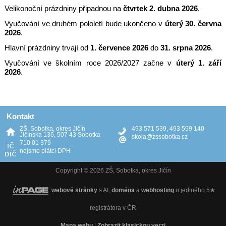
Velikonoční prázdniny připadnou na
čtvrtek 2. dubna 2026
.
Vyučování ve druhém pololetí bude ukončeno v
úterý 30. června
2026
.
Hlavní prázdniny trvají od
1. července 2026
do
31. srpna 2026
.
Vyučování ve školním roce 2026/2027 začne v
úterý 1. září
2026
.
Kontakt
ZŠ, Sobotka, okres Jičín
493 571 539, 493 599 140
Jičínská 136, 507 43 Sobotka
skola@zssobotka.cz
710 01 379
nejsme plátci DPH
Copyright © 2026 ZŠ, Sobotka, okres Jičín
webové stránky
s AI,
doména
a
webhosting
u jediného 5★
registrátora v ČR
Mapa webu
|
Zobrazit klasickou verzi