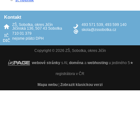
Kontakt
ZŠ, Sobotka, okres Jičín
493 571 539, 493 599 140
Jičínská 136, 507 43 Sobotka
skola@zssobotka.cz
710 01 379
nejsme plátci DPH
Copyright © 2026 ZŠ, Sobotka, okres Jičín
webové stránky
s AI,
doména
a
webhosting
u jediného 5★
registrátora v ČR
Mapa webu
|
Zobrazit klasickou verzi