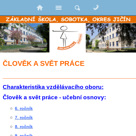
ČLOVĚK A SVĚT PRÁCE
_________________________________
Charakteristika vzdělávacího oboru:
Člověk a svět práce - učební osnovy:
6. ročník
7. ročník
8. ročník
9. ročník