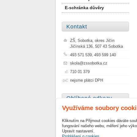
E-schránka důvěry
Kontakt
ZŠ, Sobotka, okres Jičín
Jičínská 136, 507 43 Sobotka
493 571 539, 493 599 140
skola@zssobotka.cz
710 01 379
IČ
nejsme plátci DPH
DIČ
Oblíbené odkazy
Využíváme soubory cooki
Město Sobotka
Kliknutím na Přijmout cookies dáváte sou
Szkoła Podstawowa Nr 1 im.
fungování našeho webu, měření jeho výkon
Janusza Korczaka w Sobótce
Upravit nastavení.
Prohlášení o cookies.