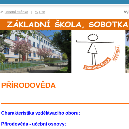
Vy
Úvodní stránka
|
Tisk
PŘÍRODOVĚDA
________________________________
Charakteristika vzdělávacího oboru:
Přírodověda - učební osnovy: