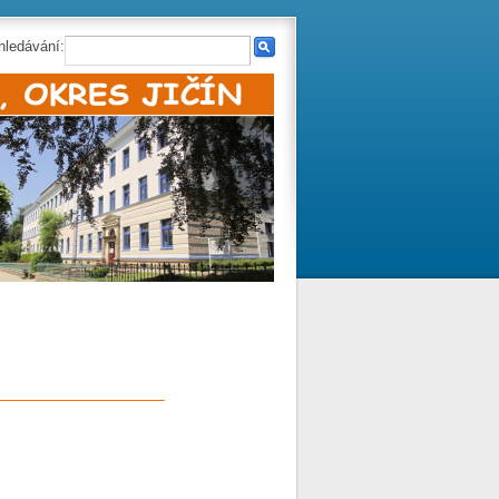
hledávání:
___________