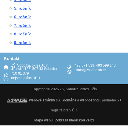
5. ročník
6. ročník
7. ročník
8. ročník
9. ročník
Kontakt
ZŠ, Sobotka, okres Jičín
493 571 539, 493 599 140
Jičínská 136, 507 43 Sobotka
skola@zssobotka.cz
710 01 379
nejsme plátci DPH
Copyright © 2026 ZŠ, Sobotka, okres Jičín
webové stránky
s AI,
doména
a
webhosting
u jediného 5★
registrátora v ČR
Mapa webu
|
Zobrazit klasickou verzi