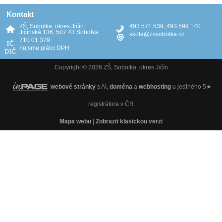
Kontakt
ZŠ, Sobotka, okres Jičín
493 571 539, 493 599 140
Jičínská 136, 507 43 Sobotka
skola@zssobotka.cz
710 01 379
nejsme plátci DPH
Copyright © 2026 ZŠ, Sobotka, okres Jičín
webové stránky
s AI,
doména
a
webhosting
u jediného 5★
registrátora v ČR
Mapa webu
|
Zobrazit klasickou verzi