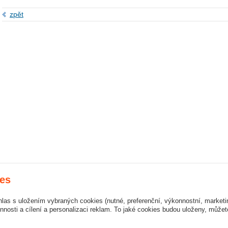
zpět
es
hlas s uložením vybraných cookies (nutné, preferenční, výkonnostní, market
nosti a cílení a personalizaci reklam. To jaké cookies budou uloženy, může