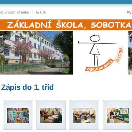
Vy
Úvodní stránka
|
Tisk
Zápis do 1. tříd