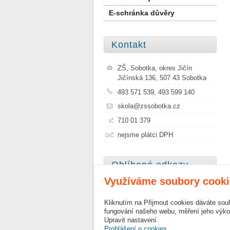
E-schránka důvěry
Kontakt
ZŠ, Sobotka, okres Jičín
Jičínská 136, 507 43 Sobotka
493 571 539, 493 599 140
skola@zssobotka.cz
710 01 379
IČ
nejsme plátci DPH
DIČ
Oblíbené odkazy
Využíváme soubory cooki
Město Sobotka
Kliknutím na Přijmout cookies dáváte sou
Szkoła Podstawowa Nr 1 im.
fungování našeho webu, měření jeho výkon
Janusza Korczaka w Sobótce
Upravit nastavení.
Prohlášení o cookies.