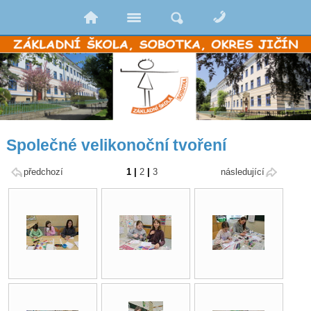
Společné velikonoční tvoření
předchozí
1
|
2
|
3
následující