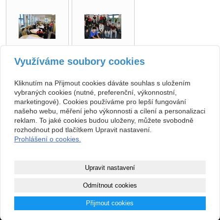
Využíváme soubory cookies
zpět
Kliknutím na Přijmout cookies dáváte souhlas s uložením
vybraných cookies (nutné, preferenční, výkonnostní,
marketingové). Cookies používáme pro lepší fungování
Kontakt
našeho webu, měření jeho výkonnosti a cílení a personalizaci
ZŠ, Sobotka, okres Jičín
493 571 539, 493 599 140
reklam. To jaké cookies budou uloženy, můžete svobodně
Jičínská 136, 507 43 Sobotka
skola@zssobotka.cz
rozhodnout pod tlačítkem Upravit nastavení.
710 01 379
Prohlášení o cookies.
nejsme plátci DPH
Copyright © 2026 ZŠ, Sobotka, okres Jičín
Upravit nastavení
webové stránky
s AI,
doména
a
webhosting
u jediného 5★
Odmítnout cookies
registrátora v ČR
Přijmout cookies
Mapa webu
|
Zobrazit klasickou verzi