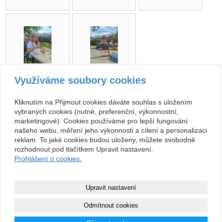
Využíváme soubory cookies
zpět
Kliknutím na Přijmout cookies dáváte souhlas s uložením
vybraných cookies (nutné, preferenční, výkonnostní,
marketingové). Cookies používáme pro lepší fungování
Kontakt
našeho webu, měření jeho výkonnosti a cílení a personalizaci
ZŠ, Sobotka, okres Jičín
493 571 539, 493 599 140
reklam. To jaké cookies budou uloženy, můžete svobodně
Jičínská 136, 507 43 Sobotka
skola@zssobotka.cz
rozhodnout pod tlačítkem Upravit nastavení.
710 01 379
Prohlášení o cookies.
nejsme plátci DPH
Copyright © 2026 ZŠ, Sobotka, okres Jičín
Upravit nastavení
webové stránky
s AI,
doména
a
webhosting
u jediného 5★
Odmítnout cookies
registrátora v ČR