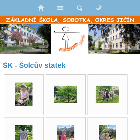
ŠK - Šolcův statek