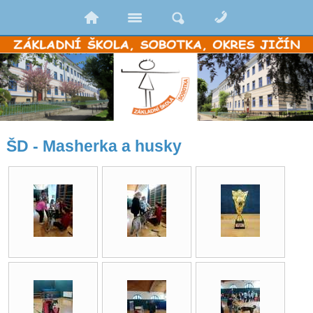
ŠD - Masherka a husky