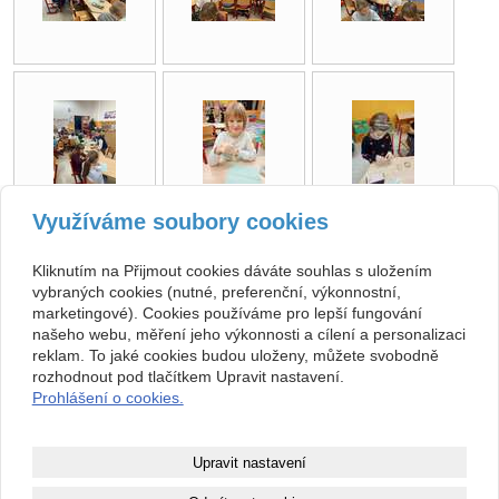
Využíváme soubory cookies
zpět
Kliknutím na Přijmout cookies dáváte souhlas s uložením
vybraných cookies (nutné, preferenční, výkonnostní,
marketingové). Cookies používáme pro lepší fungování
Kontakt
našeho webu, měření jeho výkonnosti a cílení a personalizaci
ZŠ, Sobotka, okres Jičín
493 571 539, 493 599 140
reklam. To jaké cookies budou uloženy, můžete svobodně
Jičínská 136, 507 43 Sobotka
skola@zssobotka.cz
rozhodnout pod tlačítkem Upravit nastavení.
710 01 379
Prohlášení o cookies.
nejsme plátci DPH
Copyright © 2026 ZŠ, Sobotka, okres Jičín
Upravit nastavení
webové stránky
s AI,
doména
a
webhosting
u jediného 5★