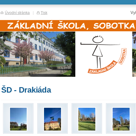
Vy
Úvodní stránka
|
Tisk
ŠD - Drakiáda