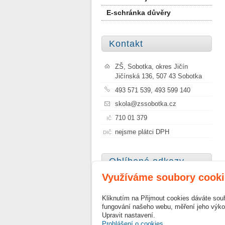
E-schránka důvěry
Kontakt
ZŠ, Sobotka, okres Jičín
Jičínská 136, 507 43 Sobotka
493 571 539, 493 599 140
skola@zssobotka.cz
710 01 379
IČ
nejsme plátci DPH
DIČ
Oblíbené odkazy
Využíváme soubory cooki
Město Sobotka
Kliknutím na Přijmout cookies dáváte sou
Szkoła Podstawowa Nr 1 im.
fungování našeho webu, měření jeho výkon
Janusza Korczaka w Sobótce
Upravit nastavení.
Prohlášení o cookies.