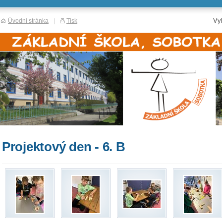
Vy
Úvodní stránka
|
Tisk
Projektový den - 6. B