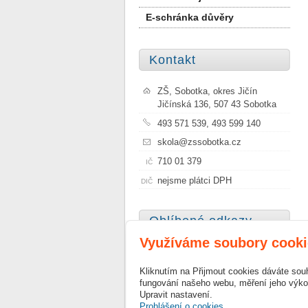
E-schránka důvěry
Kontakt
ZŠ, Sobotka, okres Jičín
Jičínská 136, 507 43 Sobotka
493 571 539, 493 599 140
skola@zssobotka.cz
710 01 379
IČ
nejsme plátci DPH
DIČ
Oblíbené odkazy
Využíváme soubory cooki
Město Sobotka
Kliknutím na Přijmout cookies dáváte sou
Szkoła Podstawowa Nr 1 im.
fungování našeho webu, měření jeho výkon
Janusza Korczaka w Sobótce
Upravit nastavení.
Prohlášení o cookies.