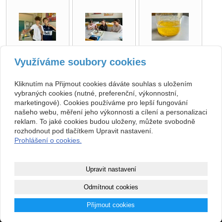
Využíváme soubory cookies
zpět
Kliknutím na Přijmout cookies dáváte souhlas s uložením
vybraných cookies (nutné, preferenční, výkonnostní,
marketingové). Cookies používáme pro lepší fungování
Kontakt
našeho webu, měření jeho výkonnosti a cílení a personalizaci
ZŠ, Sobotka, okres Jičín
493 571 539, 493 599 140
reklam. To jaké cookies budou uloženy, můžete svobodně
Jičínská 136, 507 43 Sobotka
skola@zssobotka.cz
rozhodnout pod tlačítkem Upravit nastavení.
710 01 379
Prohlášení o cookies.
nejsme plátci DPH
Copyright © 2026 ZŠ, Sobotka, okres Jičín
Upravit nastavení
webové stránky
s AI,
doména
a
webhosting
u jediného 5★
Odmítnout cookies
registrátora v ČR
Přijmout cookies
Mapa webu
|
Zobrazit klasickou verzi