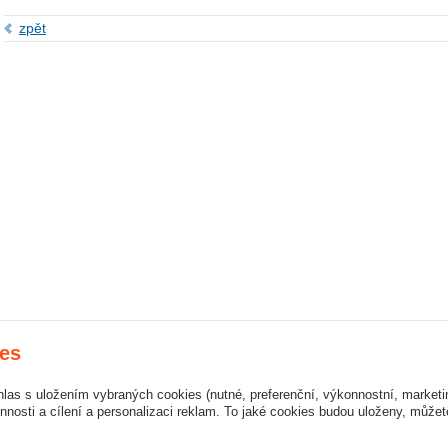
zpět
es
hlas s uložením vybraných cookies (nutné, preferenční, výkonnostní, market
nosti a cílení a personalizaci reklam. To jaké cookies budou uloženy, může