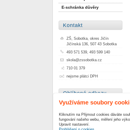
E-schránka důvěry
Kontakt
ZŠ, Sobotka, okres Jičín
Jičínská 136, 507 43 Sobotka
493 571 539, 493 599 140
skola@zssobotka.cz
710 01 379
IČ
nejsme plátci DPH
DIČ
Oblíbené odkazy
Využíváme soubory cooki
Město Sobotka
Kliknutím na Přijmout cookies dáváte sou
Szkoła Podstawowa Nr 1 im.
fungování našeho webu, měření jeho výkon
Janusza Korczaka w Sobótce
Upravit nastavení.
Prohlášení o cookies.